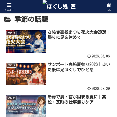
メニュー
HOME
季節の話題
さぬき高松まつり花火大会2026｜
ブログ
帰りに足を休めて
2026.08.06
サンポート高松夏祭り2026｜歩い
ブログ
た後は足ほぐしでひと息
2026.07.29
冷房で肩・首が固まる夏に｜高
ブログ
松・瓦町の仕事帰りケア