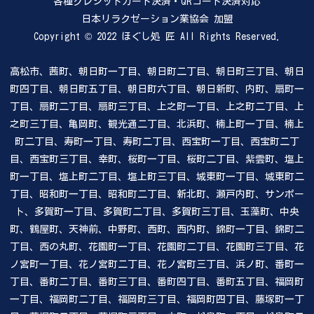
各種クレジットカード決済・QRコード決済対応
日本リラクゼーション業協会 加盟
Copyright © 2022 ほぐし処 匠 All Rights Reserved.
高松市、茜町、朝日町一丁目、朝日町二丁目、朝日町三丁目、朝日
町四丁目、朝日町五丁目、朝日町六丁目、朝日新町、内町、扇町一
丁目、扇町二丁目、扇町三丁目、上之町一丁目、上之町二丁目、上
之町三丁目、亀岡町、観光通二丁目、北浜町、楠上町一丁目、楠上
町二丁目、寿町一丁目、寿町二丁目、西宝町一丁目、西宝町二丁
目、西宝町三丁目、幸町、桜町一丁目、桜町二丁目、紫雲町、塩上
町一丁目、塩上町二丁目、塩上町三丁目、城東町一丁目、城東町二
丁目、昭和町一丁目、昭和町二丁目、新北町、瀬戸内町、サンポー
ト、多賀町一丁目、多賀町二丁目、多賀町三丁目、玉藻町、中央
町、鶴屋町、天神前、中野町、西町、西内町、錦町一丁目、錦町二
丁目、西の丸町、花園町一丁目、花園町二丁目、花園町三丁目、花
ノ宮町一丁目、花ノ宮町二丁目、花ノ宮町三丁目、浜ノ町、番町一
丁目、番町二丁目、番町三丁目、番町四丁目、番町五丁目、福岡町
一丁目、福岡町二丁目、福岡町三丁目、福岡町四丁目、藤塚町一丁