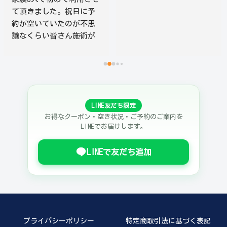
て頂きました。祝日に予
約が空いていたのが不思
議なくらい皆さん施術が
上手で、3人とも大満足。
私だけその日のうちに2回
目を受けに行きました︎^_^
笑  若い男性の方も、女
性の方も力強い指圧で身
LINE友だち限定
体すっきりです！また絶
お得なクーポン・空き状況・ご予約のご案内を
対行きます！
LINEでお届けします。
LINEで友だち追加
プライバシーポリシー
特定商取引法に基づく表記