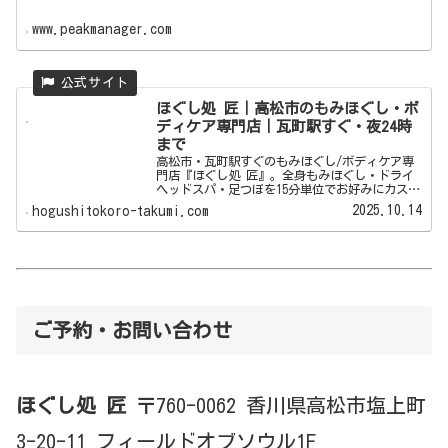
www.peakmanager.com
ほぐし処 匠｜高松市のもみほぐし・ボ
ディケア専門店｜瓦町駅すぐ・夜24時
まで
高松市・瓦町駅すぐのもみほぐし/ボディケア専
門店『ほぐし処 匠』。全身もみほぐし・ドライ
ヘッドスパ・足つぼを15分単位でお好みにカスタ
マイズ。夜24時まで営業・駐車場あり・当日予約
2025.10.14
hogushitokoro-takumi.com
OK。お仕事帰りやお出かけ後のリフレッシュにご
利用ください。
ご予約・お問い合わせ
ほぐし処 匠
〒760-0062 香川県高松市塩上町
3-20-11 フィールドオブソウル1F