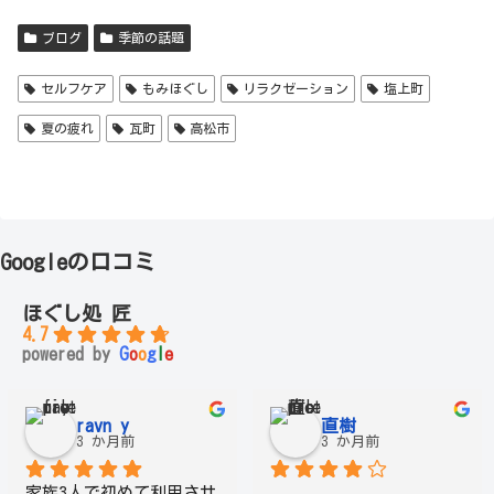
ブログ
季節の話題
セルフケア
もみほぐし
リラクゼーション
塩上町
夏の疲れ
瓦町
高松市
Googleの口コミ
ほぐし処 匠
4.7
powered by
G
o
o
g
l
e
ravn y
直樹
3 か月前
3 か月前
家族3人で初めて利用させ