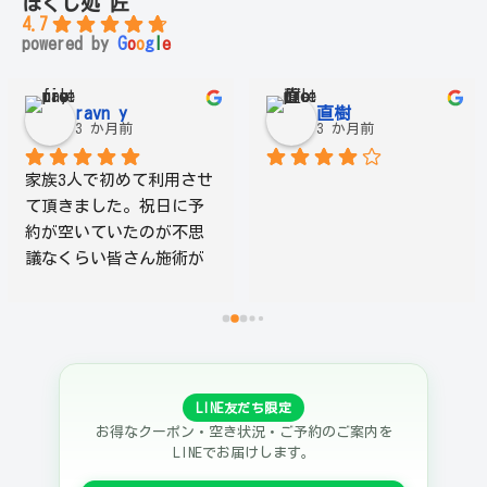
ほぐし処 匠
4.7
powered by
G
o
o
g
l
e
ravn y
直樹
3 か月前
3 か月前
家族3人で初めて利用させ
て頂きました。祝日に予
約が空いていたのが不思
議なくらい皆さん施術が
上手で、3人とも大満足。
私だけその日のうちに2回
目を受けに行きました︎^_^
笑  若い男性の方も、女
性の方も力強い指圧で身
LINE友だち限定
体すっきりです！また絶
お得なクーポン・空き状況・ご予約のご案内を
対行きます！
LINEでお届けします。