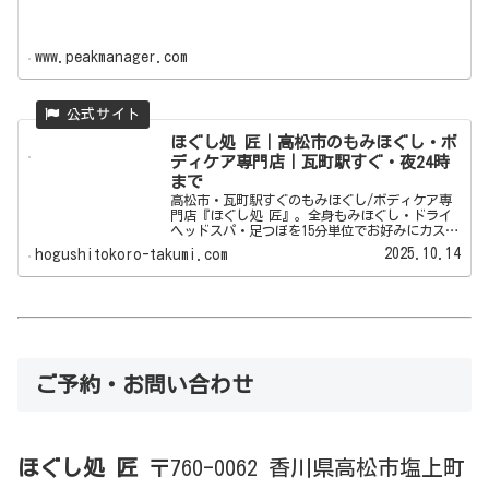
www.peakmanager.com
ほぐし処 匠｜高松市のもみほぐし・ボ
ディケア専門店｜瓦町駅すぐ・夜24時
まで
高松市・瓦町駅すぐのもみほぐし/ボディケア専
門店『ほぐし処 匠』。全身もみほぐし・ドライ
ヘッドスパ・足つぼを15分単位でお好みにカスタ
マイズ。夜24時まで営業・駐車場あり・当日予約
2025.10.14
hogushitokoro-takumi.com
OK。お仕事帰りやお出かけ後のリフレッシュにご
利用ください。
ご予約・お問い合わせ
ほぐし処 匠
〒760-0062 香川県高松市塩上町