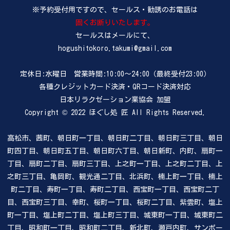
※予約受付用ですので、セールス・勧誘のお電話は
固くお断りいたします。
セールスはメールにて、
hogushitokoro.takumi@gmail.com
定休日:水曜日 営業時間:10:00～24:00（最終受付23:00）
各種クレジットカード決済・QRコード決済対応
日本リラクゼーション業協会 加盟
Copyright © 2022 ほぐし処 匠 All Rights Reserved.
高松市、茜町、朝日町一丁目、朝日町二丁目、朝日町三丁目、朝日
町四丁目、朝日町五丁目、朝日町六丁目、朝日新町、内町、扇町一
丁目、扇町二丁目、扇町三丁目、上之町一丁目、上之町二丁目、上
之町三丁目、亀岡町、観光通二丁目、北浜町、楠上町一丁目、楠上
町二丁目、寿町一丁目、寿町二丁目、西宝町一丁目、西宝町二丁
目、西宝町三丁目、幸町、桜町一丁目、桜町二丁目、紫雲町、塩上
町一丁目、塩上町二丁目、塩上町三丁目、城東町一丁目、城東町二
丁目、昭和町一丁目、昭和町二丁目、新北町、瀬戸内町、サンポー