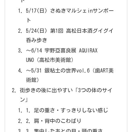
ト
5/17(日) さぬきマルシェinサンポー
ト
5/24(日) 第1回 高松日本酒グイグイ
呑み歩き
〜6/14 宇野亞喜良展 AQUIRAX
UNO（高松市美術館）
〜5/31 銀粘土の世界vol.6（歯ART美
術館）
街歩きの後に出やすい「3つの体のサイ
ン」
1. 足の重さ・すっきりしない感じ
2. 肩・背中のこわばり
3. 集中したあとの目・頭の重さ